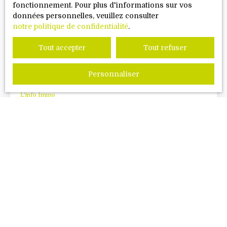
fonctionnement. Pour plus d'informations sur vos
données personnelles, veuillez consulter
notre politique de confidentialité
.
Tout accepter
Tout refuser
BESOIN D'UNE INFO? VOTRE
CONTACT POUR JUIN 2024.
Personnaliser
L'info Immo
Publié le 01/05/2024