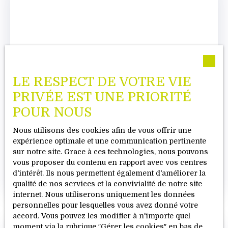
LE RESPECT DE VOTRE VIE
PRIVÉE EST UNE PRIORITÉ
POUR NOUS
"REDÉFINIR L'IMPACT SOCIÉTAL
Nous utilisons des cookies afin de vous offrir une
DANS L'IMMOBILIER"
expérience optimale et une communication pertinente
sur notre site. Grace à ces technologies, nous pouvons
Les dons, les associations
vous proposer du contenu en rapport avec vos centres
Actualité de l'agence
d'intérêt. Ils nous permettent également d'améliorer la
Publié le 30/05/2024
qualité de nos services et la convivialité de notre site
internet. Nous utiliserons uniquement les données
personnelles pour lesquelles vous avez donné votre
accord. Vous pouvez les modifier à n'importe quel
moment via la rubrique ″Gérer les cookies″ en bas de