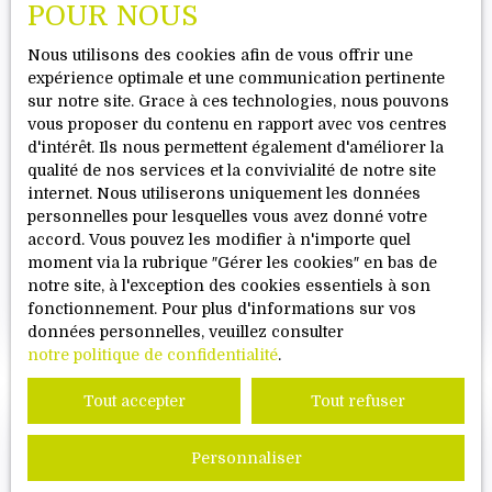
POUR NOUS
Nous utilisons des cookies afin de vous offrir une
expérience optimale et une communication pertinente
sur notre site. Grace à ces technologies, nous pouvons
vous proposer du contenu en rapport avec vos centres
DÉTAIL D'UN ARTICLE
d'intérêt. Ils nous permettent également d'améliorer la
qualité de nos services et la convivialité de notre site
Lorem ipsum dolor sit amet, consectetur
internet. Nous utiliserons uniquement les données
adipiscing elit. Donec pharetra efficitur magna a
personnelles pour lesquelles vous avez donné votre
scelerisque. Donec non placerat orci. Etiam vel
accord. Vous pouvez les modifier à n'importe quel
arcu ac mi dignissim auctor. In vulputate nisi
moment via la rubrique ″Gérer les cookies″ en bas de
lobortis leo consequat, ullamcorper pulvinar
notre site, à l'exception des cookies essentiels à son
Pause café
tellus accumsan. In metus massa, vestibulum sit
fonctionnement. Pour plus d'informations sur vos
Publié le 14/02/2024
amet urna in, vehicula malesuada metus.
données personnelles, veuillez consulter
Phasellus sed gravida neque. Quisque posuere
notre politique de confidentialité
.
massa nunc, nec rhoncus velit laoreet non.
Tout accepter
Tout refuser
Personnaliser