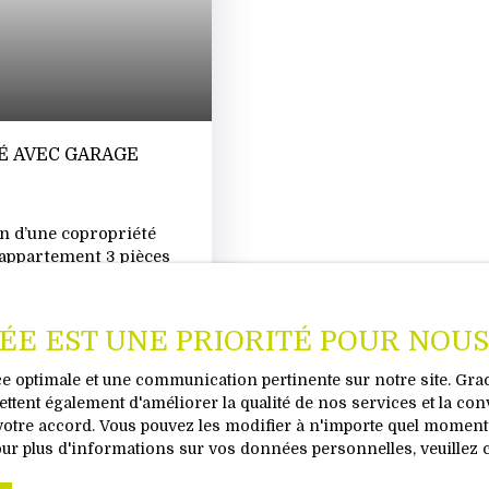
É AVEC GARAGE
n d’une copropriété
 appartement 3 pièces
nseur. En état
e compose d’un spacieux
isine entièrement
VÉE EST UNE PRIORITÉ POUR NOUS
 idéal pour profiter des
 et 12,7 m² ainsi que
nce optimale et une communication pertinente sur notre site. Gr
tations ont été
ttent également d'améliorer la qualité de nos services et la con
faite ✔ Sols et
tre accord. Vous pouvez les modifier à n'importe quel moment vi
ollectif au gaz de ville
our plus d'informations sur vos données personnelles, veuillez 
isionnez la vidéo de notre philosoph
s : Garage extérieur
ois comprenant l’eau, le