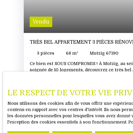
Vendu
TRÈS BEL APPARTEMENT 3 PIÈCES RÉNOV
3
pièces
68
m²
Mutzig 67190
Ce bien est SOUS COMPROMIS ! À Mutzig, au sei
soignée de 10 logements, découvrez ce très bel
de 68 m² habitables, situé au 2ᵉ étage sans asce
impeccable, il ne nécessite aucun travaux. Il s
séjour de 21 m², lumineux et agréable, d’une cu
LE RESPECT DE VOTRE VIE PRI
équipée avec accès à un balcon exposé plein Sud,
beaux jours, de deux chambres confortables de 11
Nous utilisons des cookies afin de vous offrir une expérie
d’une salle d’eau entièrement rénovée. Les pres
contenu en rapport avec vos centres d'intérêt. Ils nous perme
modernisées : ✔ Cuisine récente ✔ Salle d’eau re
les données personnelles pour lesquelles vous avez donné vo
huisseries remplacés ✔ Porte blindée Chauffage c
l'exception des cookies essentiels à son fonctionnement. P
V
par radiateurs (chaudière collective). En annexe
fermé (13 m²)Cave privativeCharges : 230 € / m