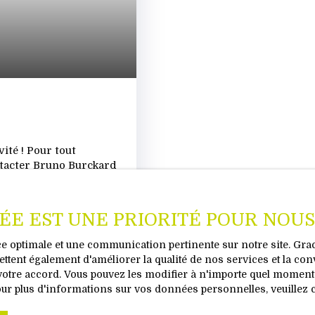
vité ! Pour tout
ntacter Bruno Burckard
notre site ... Sur les
des Remparts, laissez-
 d'une surface de 87 m²
VÉE EST UNE PRIORITÉ POUR NOUS
uée au 3ème étage avec
c toilette séparé, une
nce optimale et une communication pertinente sur notre site. Gr
nant sur la terrasse
ttent également d'améliorer la qualité de nos services et la con
de chambre de 20 m²
tre accord. Vous pouvez les modifier à n'importe quel moment vi
jour de 44 m². Une
our plus d'informations sur vos données personnelles, veuillez 
isionnez la vidéo de notre philosoph
ète ce niveau. cet
n espace vert et d'un