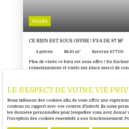
Vendu
CE BIEN EST SOUS OFFRE ! F3/4 DE 87 M²
4
pièces
86.61
m²
Saverne 67700
Plus de visite ce bien est sous offre ! En Exclusi
renseignement et visite sur place merci de co
au 0614626050. Une visite filmée vous attend sur 
hauteurs de Saverne et plus précisément Fossé 
vous séduire par ce bel appartement 3/4 pièces
LE RESPECT DE VOTRE VIE PRI
avec terrasse de 8 m² orientée Sud/Ouest et sit
ascenseur. Ce bien est composé d'une entrée ave
Nous utilisons des cookies afin de vous offrir une expérie
cuisine équipée suivie d'un séjour de 24 m² don
contenu en rapport avec vos centres d'intérêt. Ils nous perme
avec une vue très agréable. A droite une gran
les données personnelles pour lesquelles vous avez donné vo
pouvant être scindée en 2 ou ouvert pour un sé
l'exception des cookies essentiels à son fonctionnement. P
V
2ème chambre de 14 m² et une salle d'eau compl
appartement est doté également d'une cave, d'u