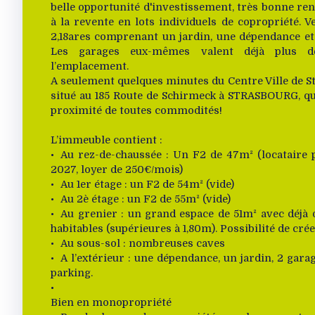
belle opportunité d'investissement, très bonne ren
à la revente en lots individuels de copropriété. 
2,18ares comprenant un jardin, une dépendance et 
Les garages eux-mêmes valent déjà plus 
l’emplacement.
A seulement quelques minutes du Centre Ville de S
situé au 185 Route de Schirmeck à STRASBOURG, qu
proximité de toutes commodités!
L’immeuble contient :
Au rez-de-chaussée : Un F2 de 47m² (locataire
2027, loyer de 250€/mois)
Au 1er étage : un F2 de 54m² (vide)
Au 2è étage : un F2 de 55m² (vide)
Au grenier : un grand espace de 51m² avec déjà d
habitables (supérieures à 1,80m). Possibilité de cr
Au sous-sol : nombreuses caves
A l’extérieur : une dépendance, un jardin, 2 gara
parking.
Bien en monopropriété