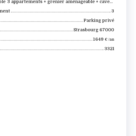
ble
3 appartements + grenier aménageable + caves + terrain avec jardin, dépendances et 2 garages
iment
3
Parking privé
Strasbourg 67000
1 649
€ /an
3321