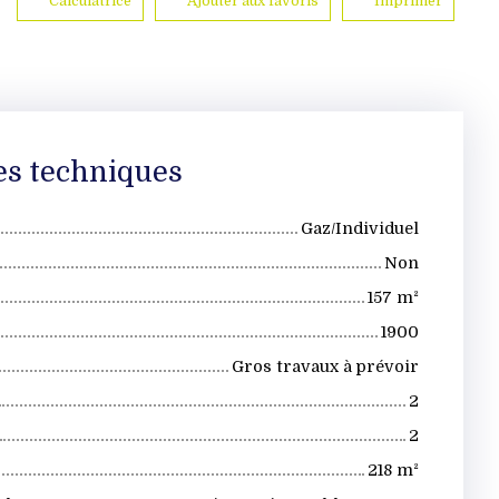
Calculatrice
Ajouter aux favoris
Imprimer
es techniques
Gaz/Individuel
Non
157
m²
1900
Gros travaux à prévoir
2
2
218
m²