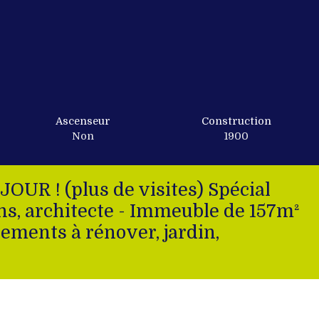
Ascenseur
Construction
Non
1900
R ! (plus de visites) Spécial
ns, architecte - Immeuble de 157m²
ements à rénover, jardin,