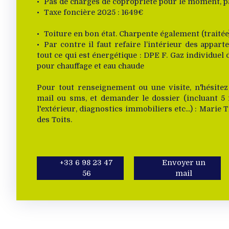
Pas de charges de copropriété pour le moment, pa
Taxe foncière 2025 : 1649€
Toiture en bon état. Charpente également (traitée
Par contre il faut refaire l’intérieur des appa
tout ce qui est énergétique : DPE F. Gaz individue
pour chauffage et eau chaude
Pour tout renseignement ou une visite, n'hésite
mail ou sms, et demander le dossier (incluant 5 f
l'extérieur, diagnostics immobiliers etc...) : Mari
des Toits.
+33 6 98 23 47
Envoyer un
56
mail