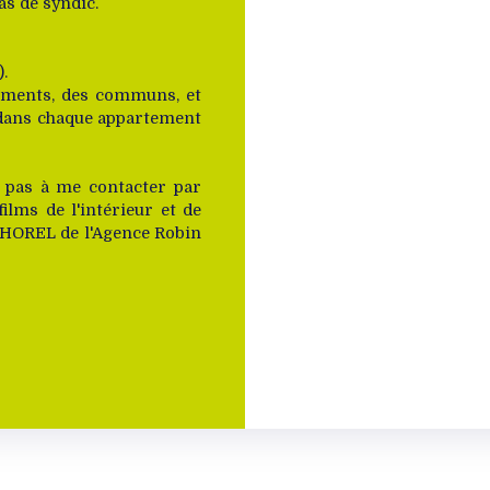
s de syndic.
).
rtements, des communs, et
l dans chaque appartement
z pas à me contacter par
ilms de l'intérieur et de
e THOREL de l'Agence Robin