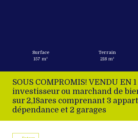
Surface
Terrain
157
m²
218
m²
SOUS COMPROMIS! VENDU EN 1 JOU
investisseur ou marchand de bie
sur 2,18ares comprenant 3 appart
dépendance et 2 garages