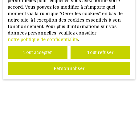
personnelles pour lesquelles vous avez donné votre
Loué 560 € / mois + 30 € de charges. DPE : D/B -Au
accord. Vous pouvez les modifier à n'importe quel
RDC à droite, un appartement 2/3 pièces de 60 m²
moment via la rubrique ″Gérer les cookies″ en bas de
habitables doté d’une cave. Loué 530 € /
notre site, à l'exception des cookies essentiels à son
mois + 30 € de charges. DPE : D/E -Au 1er étage à
fonctionnement. Pour plus d'informations sur vos
droite, un appartement 3 pièces de 80 m²
données personnelles, veuillez consulter
habitables doté d’un balcon et d’une cave.
notre politique de confidentialité
.
Loué 600 € / mois + 30 € de charges. DPE : C/A -
Sous combles à droite, un appartement 2 pièces
Tout accepter
Tout refuser
mansardés de 72 m² au sol dont 35 m² habitables.
Loué 400 € / mois + 30 € de charges. DPE :
vierge
Personnaliser
Vous ne trouvez pas