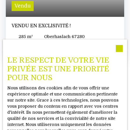
Vendu
VENDU EN EXCLISIVITÉ !
285
m²
Oberhaslach 67280
Vendu en exclusivité ! Bruno BURCKARD au
0614626050 Dans le village d’OBERHASLACH à 10
LE RESPECT DE VOTRE VIE
min de Molsheim sur un terrain d’une superficie
de 5400 m² composé d’un immeuble de 4
PRIVÉE EST UNE PRIORITÉ
appartements et un terrain constructible à
POUR NOUS
l’arrière de 8 ares. Si vous souhaitez faire de
l’investissement locatif tout en construisant la
Nous utilisons des cookies afin de vous offrir une
maison de vos rêves, ou éventuellement revendre
expérience optimale et une communication pertinente
le terrain constructible à l’arrière… Sur 4
Visionnez la vidéo de notre
sur notre site. Grace à ces technologies, nous pouvons
appartements, 3 sont actuellement loués.
vous proposer du contenu en rapport avec vos centres
Descriptif des appartements : -Au 1er étage à
philosophie
d'intérêt. Ils nous permettent également d'améliorer la
gauche, un appartement 3/4 pièces en duplex de
qualité de nos services et la convivialité de notre site
73 m² au sol dont 60 m² habitables doté d’une
internet. Nous utiliserons uniquement les données
terrasse et d’une cave.