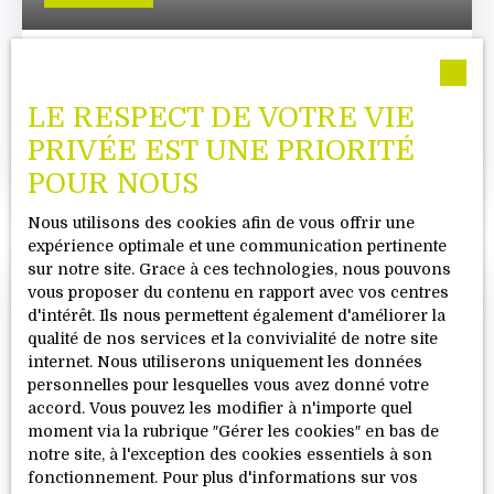
aménagé.
MAISON INDIVIDUELLE À VENDRE, 7 PIÈCES
- PLOUMILLIAU 22300
7
pièces
160
m²
Ploumilliau 22300
LE RESPECT DE VOTRE VIE
PRIVÉE EST UNE PRIORITÉ
Maison en pierre rénovée – Charme, volumes et
potentiel ,située sur la commune de Ploumilliau
POUR NOUS
Environnement Cette maison en pierre séduit
immédiatement par son authenticité et son
Nous utilisons des cookies afin de vous offrir une
caractère préservé, offrant un cadre de vie
expérience optimale et une communication pertinente
agréable et accessible. Extérieur Des
sur notre site. Grace à ces technologies, nous pouvons
dépendances viennent compléter l’ensemble,
vous proposer du contenu en rapport avec vos centres
offrant des possibilités de stockage ou
d'intérêt. Ils nous permettent également d'améliorer la
d’aménagement selon vos projets. Intérieur Dès
qualité de nos services et la convivialité de notre site
l’entrée, le charme opère avec une rénovation qui
internet. Nous utiliserons uniquement les données
met en valeur les volumes et le cachet de la pierre
personnelles pour lesquelles vous avez donné votre
: - Un espace de vie lumineux avec cuisine ouverte
accord. Vous pouvez les modifier à n'importe quel
sur le salon, idéal pour partager des moments
moment via la rubrique ″Gérer les cookies″ en bas de
conviviaux - Une cuisine indépendante et un
notre site, à l'exception des cookies essentiels à son
séjour séparé, permettant de multiples
fonctionnement. Pour plus d'informations sur vos
configurations selon vos envies - Une chambre