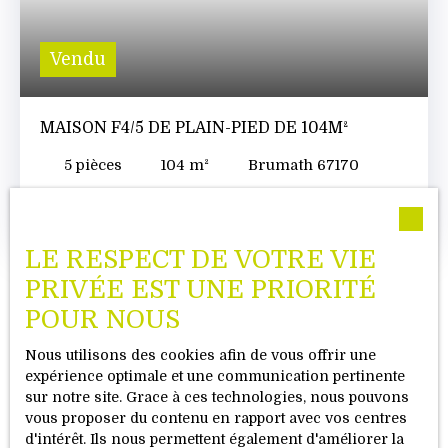
Vendu
MAISON F4/5 DE PLAIN-PIED DE 104M²
5
pièces
104
m²
Brumath 67170
SOUS COMPROMIS! Plus de visites... Nouveau et en
exclusivité à Brumath : Maison de plain-pied avec
beau potentiel ! Découvrez cette charmante
LE RESPECT DE VOTRE VIE
maison de plain-pied construite en 1982, offrant
PRIVÉE EST UNE PRIORITÉ
de belles possibilités d’aménagement, idéalement
située dans un quartier calme de Brumath. Avec
POUR NOUS
une surface habitable de 104 m² et un terrain de
5,15 ares, cette maison est parfaite pour une
Nous utilisons des cookies afin de vous offrir une
famille ou un couple en quête d’un projet à
expérience optimale et une communication pertinente
Visionnez la vidéo de notre
personnaliser. Les points forts de cette maison : 5
sur notre site. Grace à ces technologies, nous pouvons
pièces lumineuses et bien agencées :Un séjour
philosophie
vous proposer du contenu en rapport avec vos centres
spacieux de 32 m² avec cheminée, ouvrant sur une
d'intérêt. Ils nous permettent également d'améliorer la