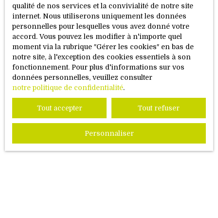
terrasse ensoleillée de 20 m² exposée sud-ouest.
qualité de nos services et la convivialité de notre site
Une grande cuisine équipée de 14 m², donnant
internet. Nous utiliserons uniquement les données
directement accès au jardin. 3 chambres de 15 m²,
personnelles pour lesquelles vous avez donné votre
13 m² et 9,60 m², offrant de beaux espaces à
accord. Vous pouvez les modifier à n'importe quel
personnaliser. Une salle de bain avec baignoire,
moment via la rubrique ″Gérer les cookies″ en bas de
douche à l’italienne et un WC séparé. Combles
notre site, à l'exception des cookies essentiels à son
aménageables : Avec une dalle béton, les combles
fonctionnement. Pour plus d'informations sur vos
offrent un potentiel supplémentaire pour créer
données personnelles, veuillez consulter
des pièces supplémentaires selon vos envies.
notre politique de confidentialité
.
Sous-sol complet de 100 m² :Garage double
pouvant accueillir 2 voitures. Une buanderie
Tout accepter
Tout refuser
pratique et des caves spacieuses avec accès direct
au jardin. Extérieur et cadre de vie : Terrain de
Personnaliser
5,15 ares, idéal pour créer un espace de détente, un
potager, ou un espace de jeux pour enfants.
Terrasse exposée sud-ouest, parfaite pour profiter
des beaux jours. Environnement calme, tout en
restant à proximité des commodités de Brumath.
Travaux et informations complémentaires : Des
travaux sont à prévoir, laissant libre cours à
votre imagination pour moderniser et
personnaliser cette maison selon vos goûts. Audit