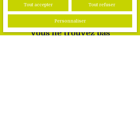
Tout accepter
Tout refuser
Personnaliser
Vous ne trouvez pas
la propriété de vos rêves ?
Ne manquez plus aucun bien correspondant à
votre recherche
Prénom
Nom
Email
Type d'offre
Vente