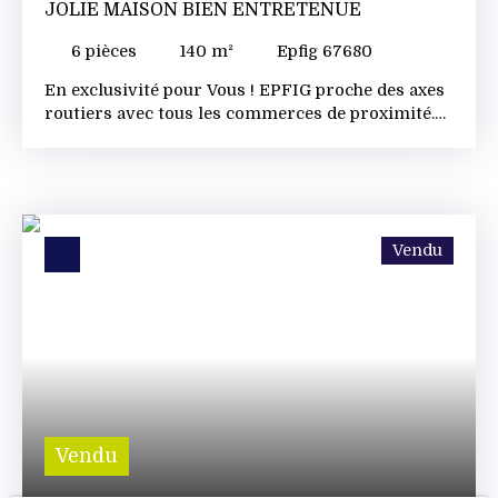
JOLIE MAISON BIEN ENTRETENUE
6
pièces
140
m²
Epfig 67680
En exclusivité pour Vous ! EPFIG proche des axes
routiers avec tous les commerces de proximité.
Un Bourg où il fait bon vivre ! Une jolie maison
du 18ième rénovée et bien entretenue. Elle se
compose comme suit : Hall d’entrée dégagement,
un beau séjour salle à manger et salon avec une
clim. Une cuisine séparée, équipée donnant sur
Vendu
une terrasse de 29m² avec store électrique. Une
chambre, une salle d’eau, et des toilettes. A l’étage
: un palier mezzanine coin bureau, une grande
chambre avec placards intégrés. Des toilettes
avec lavabo et une 3ième chambre. Les combles
sont isolés. Un sous-sol sous toute la maison, une
pièce indépendante avec cheminée (salon, salle de
jeux) Une buanderie avec douche et la chaufferie.
Une grande cave avec l’accès également par la
Vendu
cour. Un garage de 90 m² indépendant et enterré
avec atelier, porte automatique. Les extérieurs :