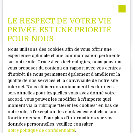
Portail automatisé, cour pavée, le terrain est
VOUS ALLEZ AIMER LES ESPACES DE VIE
paysager avec un abri (ancien bucher) pelouse,
une grande terrasse. Le toit a été refait
TRÉS AGRÉABLES !
LE RESPECT DE VOTRE VIE
8
pièces
197
m²
Epfig 67680
entièrement en 2006, chauffage central gaz de
PRIVÉE EST UNE PRIORITÉ
ville. Pour tout renseignement complémentaire
EPFIG belle maison de 197m² + 60m² utiles. Idéal
et visite demandez Eliane RAFFORT RC COLMAR
POUR NOUS
profession libérale, artisan, vous allez apprécier
381 854 710 Honoraire agence compris dans le
les espaces de vie ouverts, lumineux, fonctionnels
prix de vente.
Nous utilisons des cookies afin de vous offrir une
et très agréables à vivre donnant sur l’extérieur
expérience optimale et une communication pertinente
avec ses terrasses sans vis-à-vis, une belle vue
sur notre site. Grace à ces technologies, nous pouvons
dégagée sur le terrain, un jardin potager et son
vous proposer du contenu en rapport avec vos centres
abri. Un havre de paix ! Le bien immobilier se
Vendu
d'intérêt. Ils nous permettent également d'améliorer la
compose d’une partie professionnelle magasin,
qualité de nos services et la convivialité de notre site
bureau et ateliers + 1 place de parking à
internet. Nous utiliserons uniquement les données
l’extérieur. Entrée cour avec portail automatique,
personnelles pour lesquelles vous avez donné votre
pavage au sol, une réserve à bois et vélos. Espace
accord. Vous pouvez les modifier à n'importe quel
vert et terrasse accès pour le bureau, un atelier
moment via la rubrique ″Gérer les cookies″ en bas de
extérieur neuf de 20m². Un atelier également côté
notre site, à l'exception des cookies essentiels à son
bureau avec une terrasse sans vis-à-vis. Hall
fonctionnement. Pour plus d'informations sur vos
d’entrée desservant les espaces professionnels
données personnelles, veuillez consulter
en rez-de-cahussée. Espaces professionnelles aux
Vendu
notre politique de confidentialité
.
normes accès côté rue. Partie privée : palier,