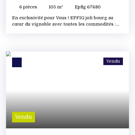
POTENTIEL !
6
pièces
105
m²
Epfig 67680
En exclusivité pour Vous ! EPFIG joli bourg au
cœur du vignoble avec toutes les commodités :
écoles, commerces, et proche des axes routiers :
COLMAR/BARR/OBERNAI. Une maison individuelle
sur un terrain de 8 ares, garage attenant de 50m²
+ un hangar de 65m² au sol et grenier. La maison
se compose comme suit : Hall d’entrée, un séjour,
Vendu
une chambre, une cuisine séparée, les escaliers
pour l’étage, les toilettes séparées et une SDB. Un
2ième hall d’entrée, accès au cellier, ballon eau
chaude, dans la continuité le garage avec porte
automatique et le hangar. Une cave en sous-sol.
Le terrain est clos à l’arrière, jardin potager et
pelouse. La toiture et la couverture sont en bon
état, ainsi que les façades. Maison saine, prévoir
des travaux de rénovation. Pour toute visite et
Vendu
renseignement complémentaire demandez Eliane
RAFFORT. Honoraire agence inclus dans le prix
de vente.