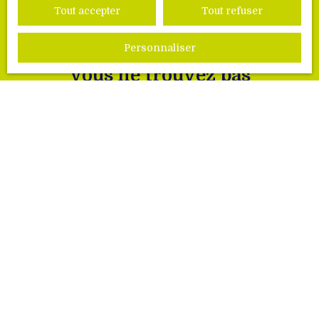
Tout accepter
Tout refuser
Personnaliser
Vous ne trouvez pas
la propriété de vos rêves ?
Ne manquez plus aucun bien correspondant à
votre recherche
Prénom
Nom
Email
Type d'offre
Vente