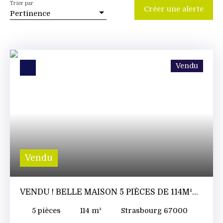
Trier par
Créer une alerte
Pertinence
Vendu
Vendu
VENDU ! BELLE MAISON 5 PIÈCES DE 114M²
SUR 4,19 ARES DE TERRAIN, AU CALME ET
5
pièces
114
m²
Strasbourg 67000
SANS VIS-À-VIS !