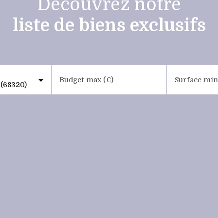
Découvrez notre
liste de biens exclusifs
Budget max (€)
Surface min
(68320)