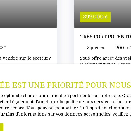
399 000
€
TRÈS FORT POTENTI
320
8
pièces
200
m²
 à vendre sur le secteur?
Sous offre arrêt des vis
Wickerschwihr ? Contac
VÉE EST UNE PRIORITÉ POUR NOUS
nce optimale et une communication pertinente sur notre site. Gr
ttent également d'améliorer la qualité de nos services et la con
tre accord. Vous pouvez les modifier à n'importe quel moment vi
isionnez la vidéo de notre philosoph
our plus d'informations sur vos données personnelles, veuillez 