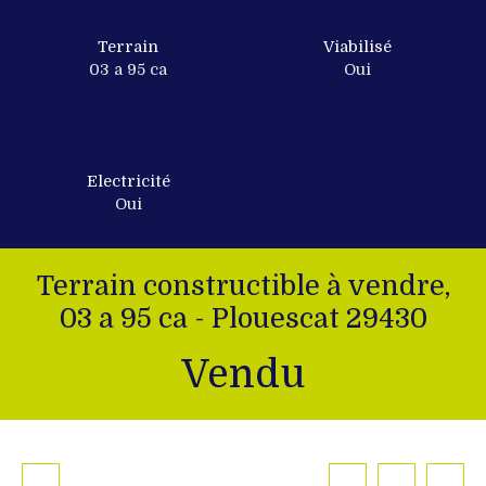
Terrain
Viabilisé
03 a 95 ca
Oui
Electricité
Oui
Terrain constructible à vendre,
03 a 95 ca - Plouescat 29430
Vendu