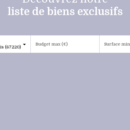
liste de biens exclusifs
Budget max (€)
Surface min
is (67220)