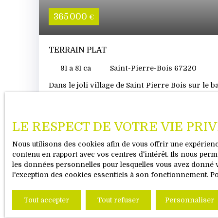
365 000
€
TERRAIN PLAT
91 a 81 ca
Saint-Pierre-Bois 67220
Dans le joli village de Saint Pierre Bois sur le
Thanvillé. En exclusivité pour Vous ! un terrain
le tout à l'égout + adduction eau. Rue des Roma
en zone UB. Renseignements sur le site de la
LE RESPECT DE VOTRE VIE PRI
PLui. Terrain en bordure de la rue facile d'accès
renseignements complémentaires nous sommes
Nous utilisons des cookies afin de vous offrir une expérie
RAFFORT et Bruno BURCKARD
contenu en rapport avec vos centres d'intérêt. Ils nous perme
les données personnelles pour lesquelles vous avez donné vo
l'exception des cookies essentiels à son fonctionnement. P
V
Tout accepter
Tout refuser
Personnaliser