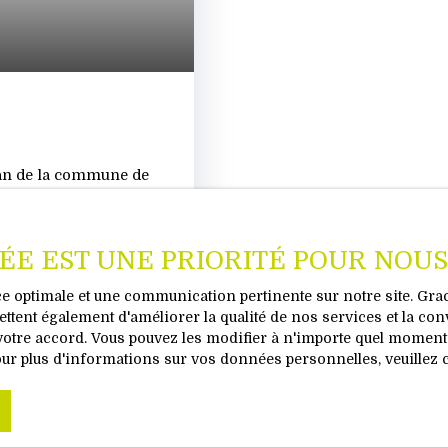
 ban de la commune de
 plat avec regard pour
ins 90 ares dont 24 ares
 Mairie de THANVILLE
VÉE EST UNE PRIORITÉ POUR NOUS
 ! Pour tous
 à votre écoute Eliane
nce optimale et une communication pertinente sur notre site. Gr
ttent également d'améliorer la qualité de nos services et la con
tre accord. Vous pouvez les modifier à n'importe quel moment vi
our plus d'informations sur vos données personnelles, veuillez 
isionnez la vidéo de notre philosoph