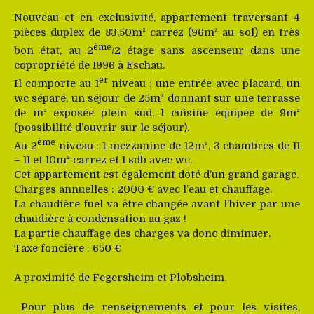
Nouveau et en exclusivité, appartement traversant 4
pièces duplex de 83,50m² carrez (96m² au sol) en très
ème
bon état, au 2
/2 étage sans ascenseur dans une
copropriété de 1996 à Eschau.
er
Il comporte au 1
niveau : une entrée avec placard, un
wc séparé, un séjour de 25m² donnant sur une terrasse
de m² exposée plein sud, 1 cuisine équipée de 9m²
(possibilité d’ouvrir sur le séjour).
ème
Au 2
niveau : 1 mezzanine de 12m², 3 chambres de 11
– 11 et 10m² carrez et 1 sdb avec wc.
Cet appartement est également doté d’un grand garage.
Charges annuelles : 2000 € avec l’eau et chauffage.
La chaudière fuel va être changée avant l’hiver par une
chaudière à condensation au gaz !
La partie chauffage des charges va donc diminuer.
Taxe foncière : 650 €
A proximité de Fegersheim et Plobsheim.
Pour plus de renseignements et pour les visites,