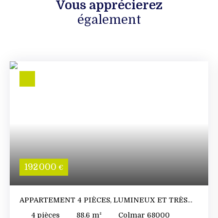
Vous apprécierez
également
192 000
€
APPARTEMENT 4 PIÈCES, LUMINEUX ET TRÈS
BIEN ENTRETENU
4
pièces
88.6
m²
Colmar 68000