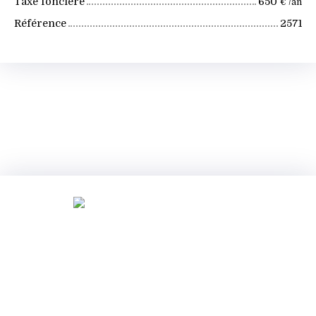
Taxe foncière
650
€ /an
Référence
2571