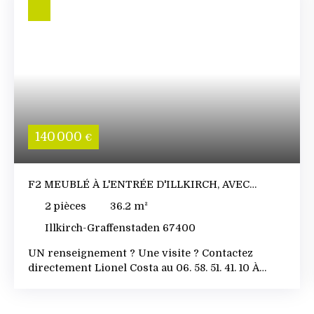
140 000
€
F2 MEUBLÉ À L'ENTRÉE D'ILLKIRCH, AVEC
PLACE DE PARKING
2
pièces
36.2
m²
Illkirch-Graffenstaden 67400
UN renseignement ? Une visite ? Contactez
directement Lionel Costa au 06. 58. 51. 41. 10 À
l’entrée d’Illkirch-Graffenstaden, côté Strasbourg,
cet appartement bénéficie d’une localisation
particulièrement pratique, à proximité immédiate