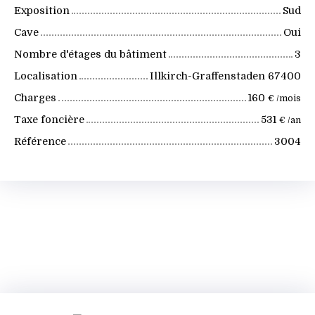
Exposition
Sud
Cave
Oui
Nombre d'étages du bâtiment
3
Localisation
Illkirch-Graffenstaden 67400
Charges
160
€ /mois
Taxe foncière
531
€ /an
Référence
3004