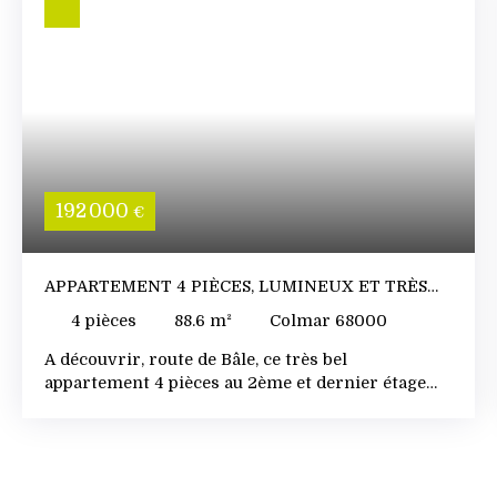
192 000
€
APPARTEMENT 4 PIÈCES, LUMINEUX ET TRÈS
BIEN ENTRETENU
4
pièces
88.6
m²
Colmar 68000
A découvrir, route de Bâle, ce très bel
appartement 4 pièces au 2ème et dernier étage
d'une copropriété calme, en retrait de la route.
Cet appartement a été parfaitement entretenu. La
déco est à mettre à votre goût mais pas de gros
travaux à prévoir. Il se compose d'une entrée qui