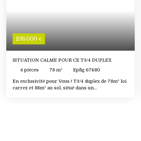
236 000
€
SITUATION CALME POUR CE T3/4 DUPLEX
4
pièces
78
m²
Epfig 67680
En exclusivité pour Vous ! T3/4 duplex de 78m² loi
carrez et 88m² au sol, situé dans un
environnement calme avec une terrasse de 24m²
+ un sous-sol 28m² + garage de 16m². EPFIG où il
fait bon vivre ! toutes les commodités sur place et
proches des axes routiers. L’appartement se
compose d’un sous-sol : hall d’entrée de 12m², une
pièce de 8m² (chambre ou autre) un local propre
de rangement cellier, buanderie de 21m². A l’étage
: Les toilettes, les espaces de vie sont ouverts, une