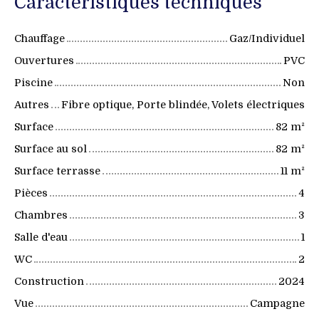
Caractéristiques techniques
Chauffage
Gaz/Individuel
Ouvertures
PVC
Piscine
Non
Autres
Fibre optique, Porte blindée, Volets électriques
Surface
82
m²
Surface au sol
82
m²
Surface terrasse
11
m²
Pièces
4
Chambres
3
Salle d'eau
1
WC
2
Construction
2024
Vue
Campagne