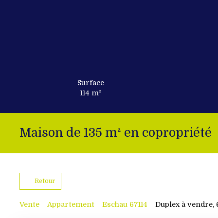
Surface
114
m²
Maison de 135 m² en copropriété
Retour
Vente
Appartement
Eschau 67114
Duplex à vendre, 