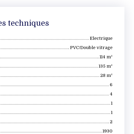
es techniques
Electrique
PVC/Double vitrage
114
m²
135
m²
28
m²
6
4
1
1
2
1930