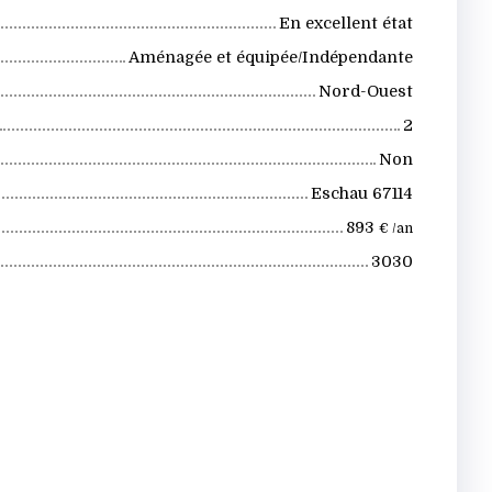
En excellent état
Aménagée et équipée/Indépendante
Nord-Ouest
2
Non
Eschau 67114
893
€ /an
3030