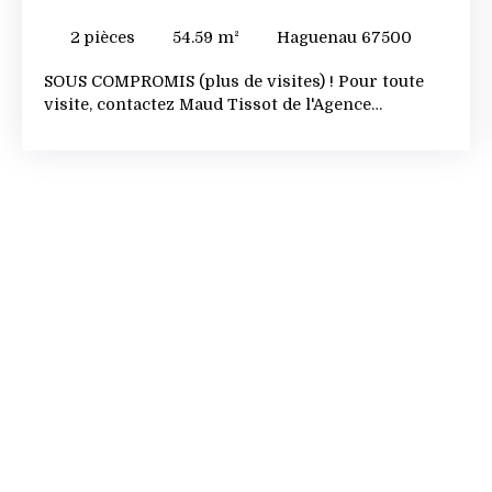
HABITABLES, AVEC BALCON, SITUÉ À HAGUENAU
2
pièces
54.59
m²
Haguenau 67500
SOUS COMPROMIS (plus de visites) ! Pour toute
visite, contactez Maud Tissot de l'Agence
immobilière Robin des Toits ! Un film de
l’intérieur de l’appartement est disponible sur le
site internet de Robin des Toits, n’hésitez pas à le
visionner ! C’est une vraie première visite.
NOUVEAU ET EN EXCLUSIVITE : bel appartement
F2 en duplex lumineux et bien agencé d’une
surface de 54,59 m² habitables (59,64 m² au sol). Il
est situé à Haguenau (rue des Tiercelines),
quartier très recherché pour sa proximité avec le
centre-ville, les transports en commun, les accès
autoroute, les écoles et toutes les commodités.
L’appartement en duplex se compose : Au 2ème
étage, niveau bas : d’une entrée avec placard, d’un
WC séparé, d’un séjour avec coin cuisine (cuisine
équipée), d’un balcon, d’un escalier menant au
niveau haut,Au 2ème étage, niveau haut : d’une