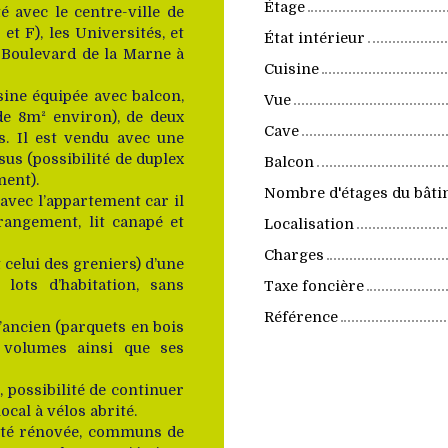
Étage
é avec le centre-ville de
t F), les Universités, et
État intérieur
Boulevard de la Marne à
Cuisine
ine équipée avec balcon,
Vue
de 8m² environ), de deux
Cave
s. Il est vendu avec une
us (possibilité de duplex
Balcon
ment).
Nombre d'étages du bât
avec l’appartement car il
rangement, lit canapé et
Localisation
Charges
 celui des greniers) d’une
 lots d’habitation, sans
Taxe foncière
Référence
l’ancien (parquets en bois
x volumes ainsi que ses
 possibilité de continuer
ocal à vélos abrité.
icité rénovée, communs de