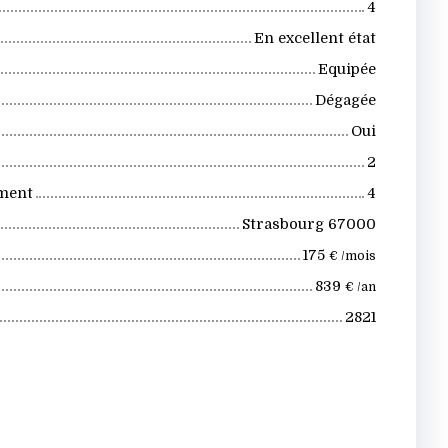
4
En excellent état
Equipée
Dégagée
Oui
2
iment
4
Strasbourg 67000
175
€ /mois
839
€ /an
2821