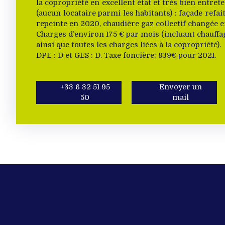
la copropriété en excellent état et très bien entret
(aucun locataire parmi les habitants) : façade refait
repeinte en 2020, chaudière gaz collectif changée e
Charges d’environ 175 € par mois (incluant chauffag
ainsi que toutes les charges liées à la copropriété).
DPE : D et GES : D. Taxe foncière: 839€ pour 2021.
+33 6 32 51 95
Envoyer un
50
mail