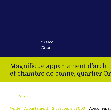
Surface
72
m²
Magnifique appartement d’archite
et chambre de bonne, quartier O
Retour
Vente
Appartement
Strasbourg 67000
Appartement