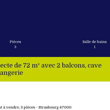
Pièces
Salle de bains
3
1
cte de 72 m² avec 2 balcons, cave
rangerie
 à vendre, 3 pièces - Strasbourg 67000