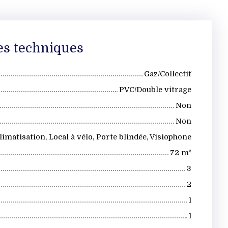
es techniques
Gaz/Collectif
PVC/Double vitrage
Non
Non
limatisation, Local à vélo, Porte blindée, Visiophone
72
m²
3
2
1
1