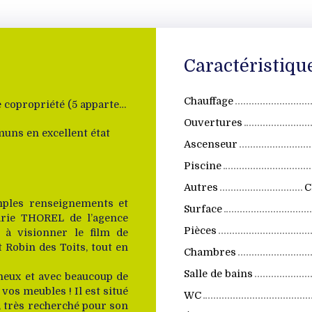
Caractéristiqu
Chauffage
petite copropriété (5 appartements)
Ouvertures
ns en excellent état
Ascenseur
Piscine
Autres
C
ples renseignements et
Surface
Marie THOREL de l’agence
Pièces
s à visionner le film de
t Robin des Toits, tout en
Chambres
Salle de bains
neux et avec beaucoup de
 vos meubles ! Il est situé
WC
, très recherché pour son