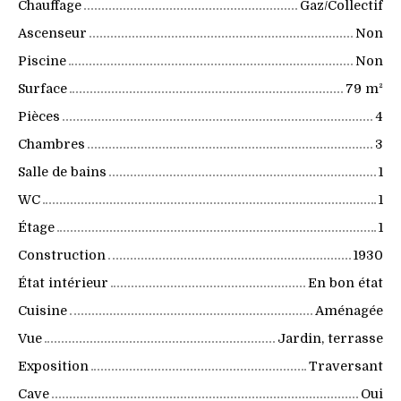
Chauffage
Gaz/Collectif
Ascenseur
Non
Piscine
Non
Surface
79
m²
Pièces
4
Chambres
3
Salle de bains
1
WC
1
Étage
1
Construction
1930
État intérieur
En bon état
Cuisine
Aménagée
Vue
Jardin, terrasse
Exposition
Traversant
Cave
Oui