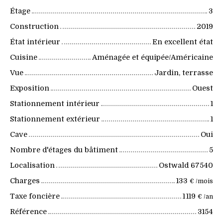
Étage
3
Construction
2019
État intérieur
En excellent état
Cuisine
Aménagée et équipée/Américaine
Vue
Jardin, terrasse
Exposition
Ouest
Stationnement intérieur
1
Stationnement extérieur
1
Cave
Oui
Nombre d'étages du bâtiment
5
Localisation
Ostwald 67540
Charges
133
€ /mois
Taxe foncière
1 119
€ /an
Référence
3154