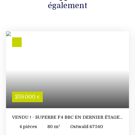
également
258 000
€
VENDU ! - SUPERBE F4 BBC EN DERNIER ÉTAGE
AVEC TERRASSE ET VUE SUR LE LAC
4
pièces
80
m²
Ostwald 67540