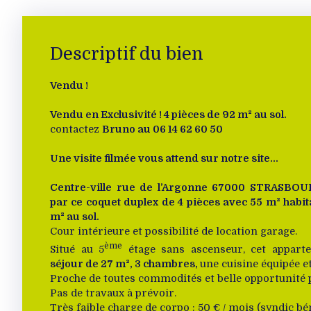
Descriptif du bien
Vendu !
Vendu en Exclusivité ! 4 pièces de 92 m² au sol.
contactez
Bruno au 06 14 62 60 50
Une visite filmée vous attend sur notre site...
Centre-ville rue de l’Argonne 67000 STRASBOU
par ce coquet duplex de 4 pièces avec 55 m² habi
m² au sol.
Cour intérieure et possibilité de location garage.
ème
Situé au 5
étage sans ascenseur, cet appart
séjour de 27 m², 3 chambres
,
une cuisine équipée et
Proche de toutes commodités et belle opportunité 
Pas de travaux à prévoir.
Très faible charge de corpo : 50 € / mois (syndic bé