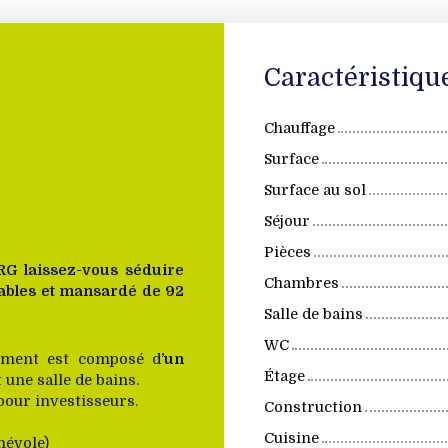
Caractéristiqu
Chauffage
Surface
Surface au sol
Séjour
Pièces
RG laissez-vous séduire
Chambres
tables et mansardé de 92
Salle de bains
WC
ement est composé d
’un
Étage
 une salle de bains.
pour investisseurs.
Construction
Cuisine
névole)