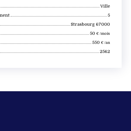
Ville
iment
5
Strasbourg 67000
50
€ /mois
550
€ /an
2562