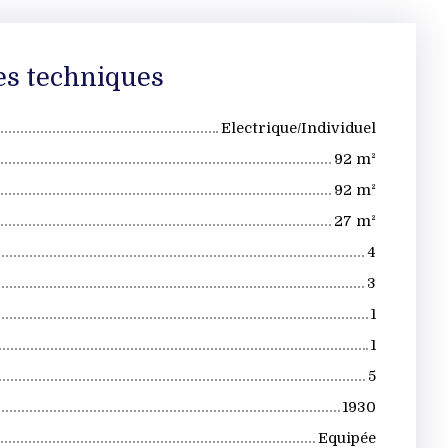
es techniques
Electrique/Individuel
92
m²
92
m²
27
m²
4
3
1
1
5
1930
Equipée