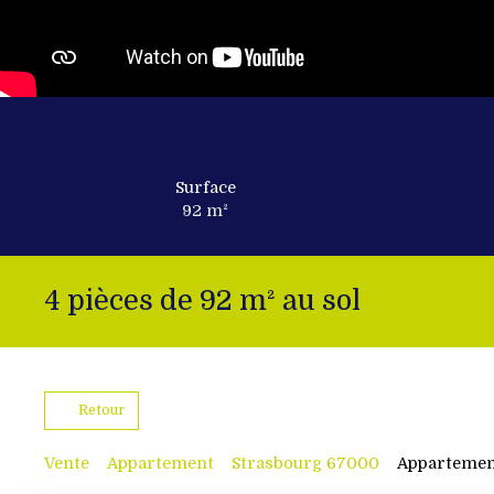
Surface
92
m²
4 pièces de 92 m² au sol
Retour
Vente
Appartement
Strasbourg 67000
Appartement