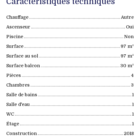
Caractéristiques techniques
Chauffage
Autre
Ascenseur
Oui
Piscine
Non
Surface
97
m²
Surface au sol
97
m²
Surface balcon
30
m²
Pièces
4
Chambres
3
Salle de bains
1
Salle d'eau
1
WC
1
Étage
1
Construction
2018