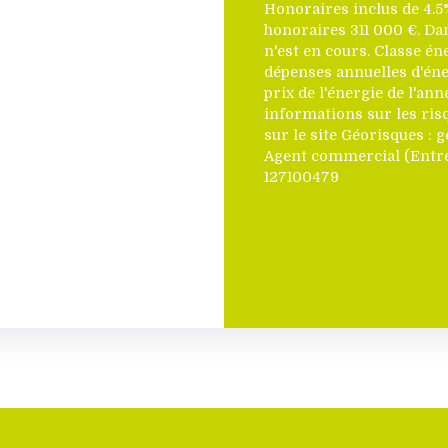
Honoraires inclus de 4.5%
honoraires 311 000 €. Da
n'est en cours. Classe é
dépenses annuelles d'éne
prix de l'énergie de l'ann
informations sur les ris
sur le site Géorisques : g
Agent commercial (Entre
127100479