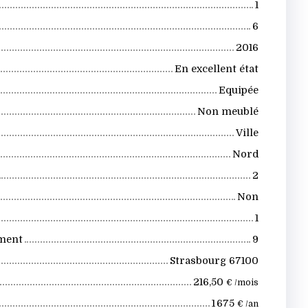
1
6
2016
En excellent état
Equipée
Non meublé
Ville
Nord
2
Non
1
iment
9
Strasbourg 67100
216,50
€ /mois
1 675
€ /an