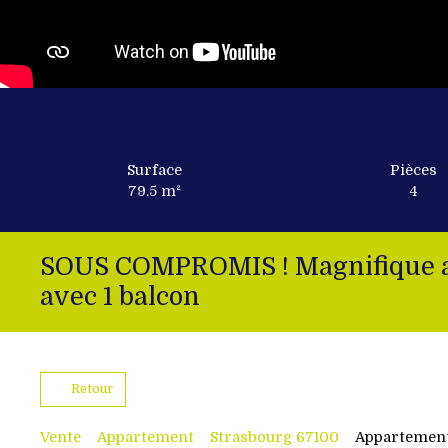
Surface
Pièces
79.5
m²
4
SOUS COMPROMIS ! Magnifique ap
avec 1 balcon
Retour
Vente
Appartement
Strasbourg 67100
Appartement 