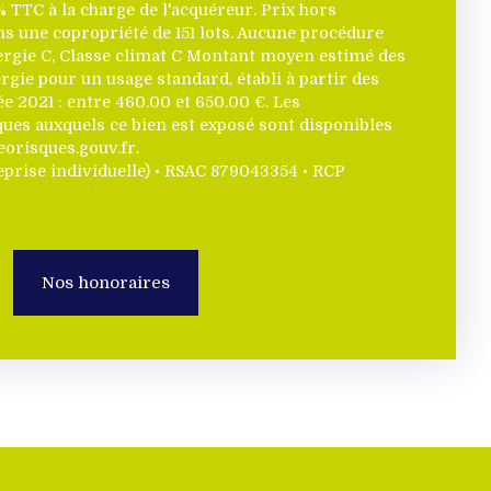
 TTC à la charge de l'acquéreur. Prix hors
ns une copropriété de 151 lots. Aucune procédure
nergie C, Classe climat C Montant moyen estimé des
rgie pour un usage standard, établi à partir des
ée 2021 : entre 460.00 et 650.00 €. Les
ques auxquels ce bien est exposé sont disponibles
eorisques.gouv.fr.
prise individuelle) • RSAC 879043354 • RCP
Nos honoraires