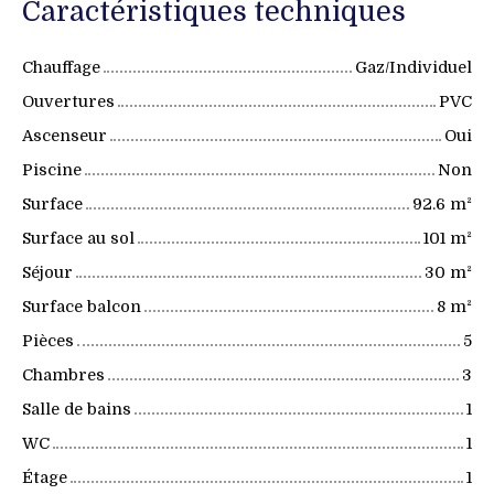
Caractéristiques techniques
Chauffage
Gaz/Individuel
Ouvertures
PVC
Ascenseur
Oui
Piscine
Non
Surface
92.6
m²
Surface au sol
101
m²
Séjour
30
m²
Surface balcon
8
m²
Pièces
5
Chambres
3
Salle de bains
1
WC
1
Étage
1