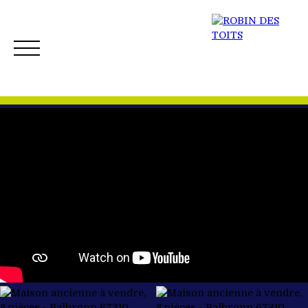
ACCUEIL
ACHETER
VENDRE
NOS BIENS 
Créer mon Alerte