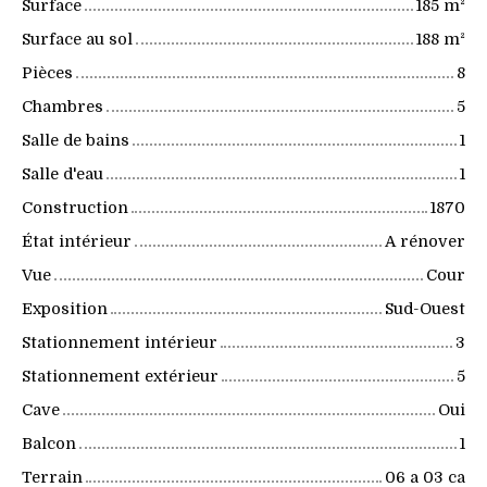
Surface
185
m²
Surface au sol
188
m²
Pièces
8
Chambres
5
Salle de bains
1
Salle d'eau
1
Construction
1870
État intérieur
A rénover
Vue
Cour
Exposition
Sud-Ouest
Stationnement intérieur
3
Stationnement extérieur
5
Cave
Oui
Balcon
1
Terrain
06 a 03 ca