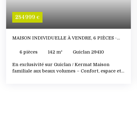
284 999
€
MAISON INDIVIDUELLE À VENDRE, 6 PIÈCES -
GUICLAN 29410
6
pièces
142
m²
Guiclan 29410
En exclusivité sur Guiclan / Kermat Maison
familiale aux beaux volumes – Confort, espace et
prestations Située à Kermat, cette maison
construite en 2006 offre un cadre de vie agréable,
de généreux volumes et une exposition idéale Sud
/ Sud-Ouest. Dès l’entrée, vous découvrirez un
dressing fonctionnel puis une belle pièce de vie
lumineuse en angle, avec cuisine ouverte. Le rez-
de-chaussée permet une véritable vie de plain-
pied grâce à une grande chambre avec salle d’eau
attenante, ainsi qu’un WC indépendant. À l’étage,
l’espace se poursuit avec 4 chambres de belle