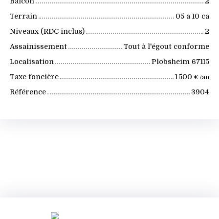
Balcon
2
Terrain
05 a 10 ca
Niveaux (RDC inclus)
2
Assainissement
Tout à l'égout conforme
Localisation
Plobsheim 67115
Taxe foncière
1 500
€ /an
Référence
3904