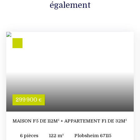
également
299 900
€
MAISON F5 DE 112M² + APPARTEMENT F1 DE 32M²
6
pièces
122
m²
Plobsheim 67115