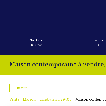
Surface
Pièces
163
m²
9
Maison contemporaine à vendre, 
Retour
Vente
Maison
Landivisiau 29400
Maison contempor