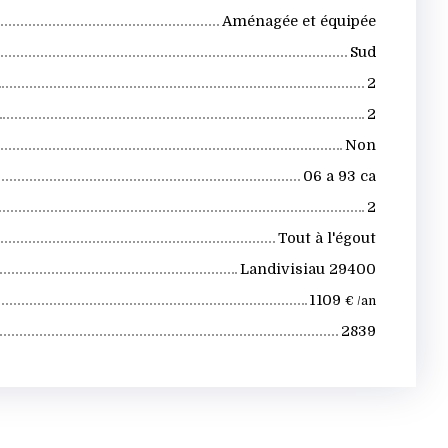
Aménagée et équipée
Sud
2
2
Non
06 a 93 ca
2
Tout à l'égout
Landivisiau 29400
1 109
€ /an
2839