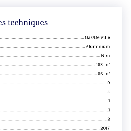
es techniques
Gaz/De ville
Aluminium
Non
163
m²
66
m²
9
4
1
1
2
2017