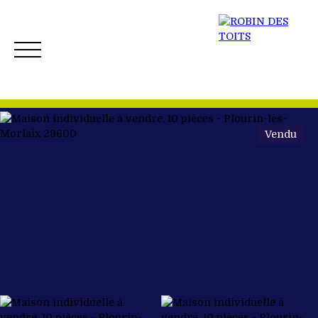
Vendu
ACCUEIL
ACHETER
VENDRE
NOS BIENS 
Créer mon Alerte