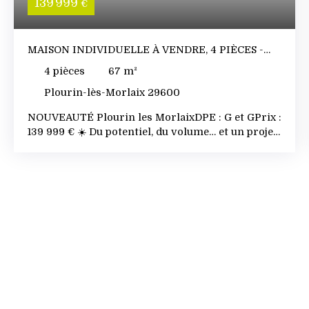
139 999
€
MAISON INDIVIDUELLE À VENDRE, 4 PIÈCES -
PLOURIN-LÈS-MORLAIX 29600
4
pièces
67
m²
Plourin-lès-Morlaix 29600
NOUVEAUTÉ Plourin les MorlaixDPE : G et GPrix :
139 999 € ☀️ Du potentiel, du volume… et un projet
à créer de A à Z ! ✨ Ici, tout commence par une
opportunité : une maison de plain-pied à repenser
entièrement, idéale pour ceux qui veulent créer
un lieu de vie à leur image. Un bien brut, mais une
vraie base pour un projet réussi. 🌿 Le terrain de
511 m² offre un bel espace extérieur à exploiter :
jardin, terrasse, coin détente… tout est à imaginer.
De quoi créer un extérieur agréable et
fonctionnel, adapté à votre mode de vie. 🏠 Côté
maison, on retrouve une organisation simple et
efficace : une cuisine, un salon-séjour, 2 chambres,
une salle de bains et un WC indépendant. Un