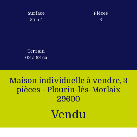
Surface
Pièces
85
m²
3
Terrain
03 a 83 ca
Maison individuelle à vendre, 3
pièces - Plourin-lès-Morlaix
29600
Vendu