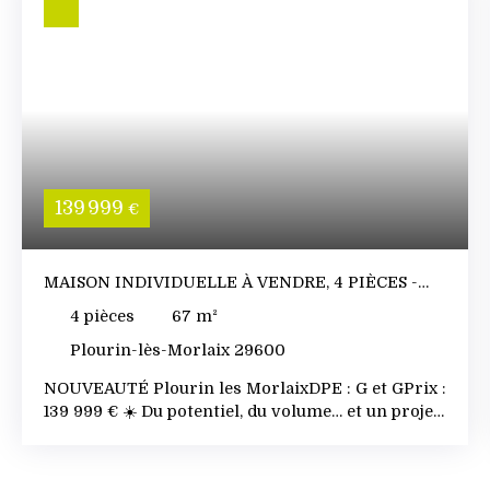
139 999
€
MAISON INDIVIDUELLE À VENDRE, 4 PIÈCES -
PLOURIN-LÈS-MORLAIX 29600
4
pièces
67
m²
Plourin-lès-Morlaix 29600
NOUVEAUTÉ Plourin les MorlaixDPE : G et GPrix :
139 999 € ☀️ Du potentiel, du volume… et un projet
à créer de A à Z ! ✨ Ici, tout commence par une
opportunité : une maison de plain-pied à repenser
entièrement, idéale pour ceux qui veulent créer