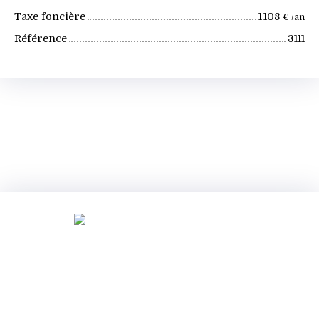
Taxe foncière
1 108
€ /an
Référence
3111