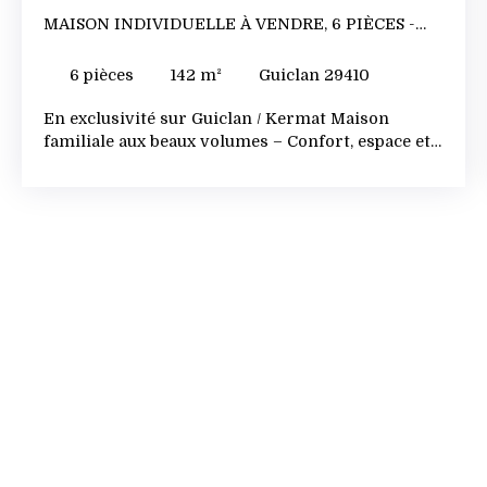
MAISON INDIVIDUELLE À VENDRE, 6 PIÈCES -
GUICLAN 29410
6
pièces
142
m²
Guiclan 29410
En exclusivité sur Guiclan / Kermat Maison
familiale aux beaux volumes – Confort, espace et
prestations Située à Kermat, cette maison
construite en 2006 offre un cadre de vie agréable,
de généreux volumes et une exposition idéale Sud
/ Sud-Ouest. Dès l’entrée, vous découvrirez un
dressing fonctionnel puis une belle pièce de vie
lumineuse en angle, avec cuisine ouverte. Le rez-
de-chaussée permet une véritable vie de plain-
pied grâce à une grande chambre avec salle d’eau
attenante, ainsi qu’un WC indépendant. À l’étage,
l’espace se poursuit avec 4 chambres de belle
taille, chacune bénéficiant de rangements, un
espace bureau, ainsi qu’une pièce supplémentaire
au-dessus du garage, idéale en chambre d’amis,
salle de jeux ou espace télétravail. Une grande
salle de bain avec baignoire et un second WC