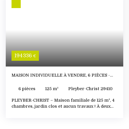
194 336
€
MAISON INDIVIDUELLE À VENDRE, 6 PIÈCES -
PLEYBER-CHRIST 29410
6
pièces
125
m²
Pleyber-Christ 29410
PLEYBER-CHRIST – Maison familiale de 125 m², 4
chambres, jardin clos et aucun travaux ! À deux
pas du bourg, profitez d'une maison, lumineuse et
parfaitement entretenue, idéale pour une
installation immédiate. Côté environnement,