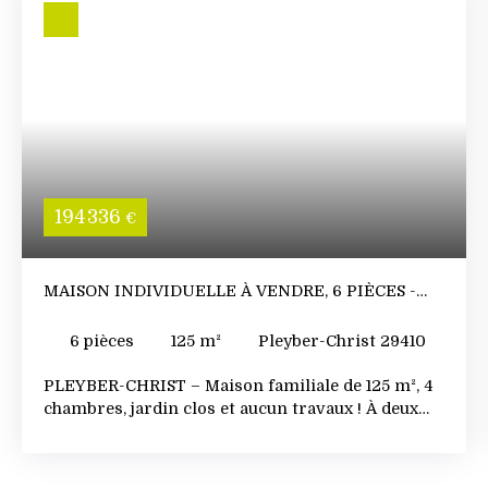
194 336
€
MAISON INDIVIDUELLE À VENDRE, 6 PIÈCES -
PLEYBER-CHRIST 29410
6
pièces
125
m²
Pleyber-Christ 29410
PLEYBER-CHRIST – Maison familiale de 125 m², 4
chambres, jardin clos et aucun travaux ! À deux
pas du bourg, profitez d'une maison, lumineuse et
parfaitement entretenue, idéale pour une
installation immédiate. Côté environnement,