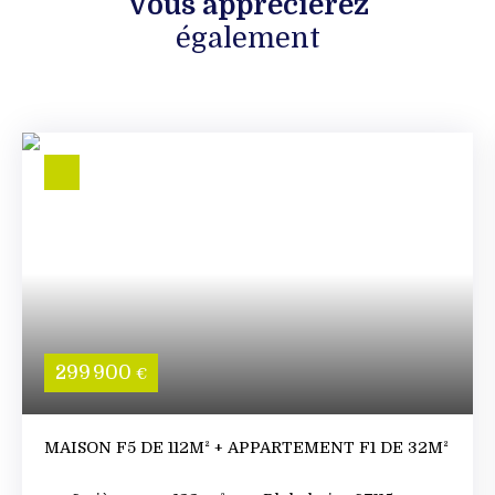
Vous apprécierez
également
299 900
€
MAISON F5 DE 112M² + APPARTEMENT F1 DE 32M²