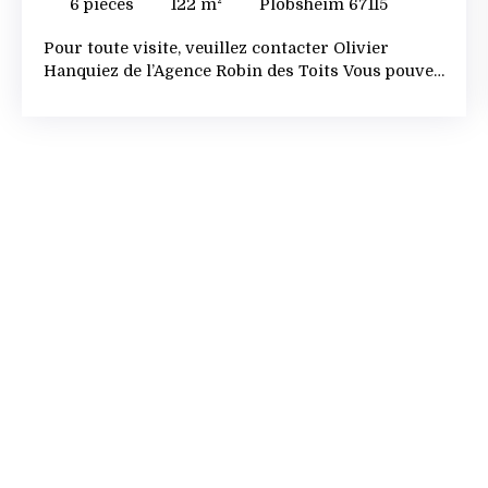
6
pièces
122
m²
Plobsheim 67115
Pour toute visite, veuillez contacter Olivier
Hanquiez de l’Agence Robin des Toits Vous pouvez
déjà visionner une visite filmée sur notre site. En
exclusivité à Plobsheim, maison F4 de 1890
entièrement rénovée, de 115m² au sol (90m²
habitables) en parfait état + une dépendance
aménagée en appartement F1 de 32 m², le tout sur
un terrain de 250 m² au calme au centre de
Plobsheim. La maison comprend au 1er niveau :
une entrée, un séjour de 28m², une cuisine équipée
de 12m² donnant sur la cour, une chambre de 10m²
+ dressing de 4m2 et une salle de bain avec
baignoire, douche et wc. Au 2ème niveau : 2
chambres de 20 et 14 m² au sol, un
dégagement/bureau et une salle d’eau avec wc.
L'appartement dans la dépendance se compose
d'une salle d'eau au 1er niveau et au deuxième
niveau on y trouve une grande pièce avec
cuisine/salle à manger, coin salon / chambre et
mezzanine pour un 2ème lit. Cette propriété est